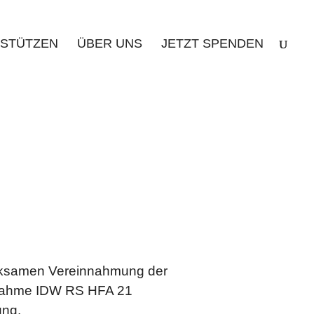
STÜTZEN
ÜBER UNS
JETZT SPENDEN
wirksamen Vereinnahmung der
ngnahme IDW RS HFA 21
ung.