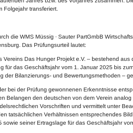
 laufenden Jahres bzw. des Vorjahres zusammen. D
 Folgejahr transferiert.
 durch die WMS Müssig ∙ Sauter PartGmbB Wirtschaft
nsburg. Das Prüfungsurteil lautet:
s Vereins Das Hunger Projekt e.V. – bestehend aus
ng für das Geschäftsjahr vom 1. Januar 2025 bis z
ng der Bilanzierungs- und Bewertungsmethoden – gep
der bei der Prüfung gewonnenen Erkenntnisse entspr
chen Belangen den deutschen von dem Verein analog
delsrechtlichen Vorschriften und vermittelt unter B
en tatsächlichen Verhältnissen entsprechendes Bil
sowie seiner Ertragslage für das Geschäftsjahr vo