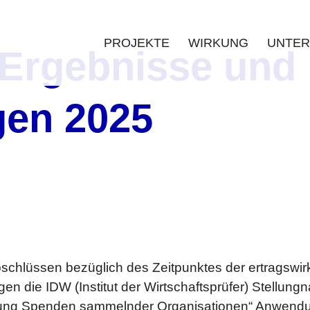
PROJEKTE
WIRKUNG
UNTER
e Ergebnisse und
gen 2025
abschlüssen bezüglich des Zeitpunktes der ertrags
n die IDW (Institut der Wirtschaftsprüfer) Stellu
ung Spenden sammelnder Organisationen“ Anwend