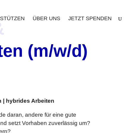
STÜTZEN
ÜBER UNS
JETZT SPENDEN
&
en (m/w/d)
| hybrides Arbeiten
e daran, andere für eine gute
k und setzt Vorhaben zuverlässig um?
tern?