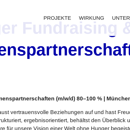
PROJEKTE
WIRKUNG
UNTER
er Fundraising 
nspartnerschaft
enspartnerschaften (m/w/d) 80–100 % | München 
ust vertrauensvolle Beziehungen auf und hast Freud
kturiert, ergebnisorientiert, behältst den Überblic
re für unsere Vision einer Welt ohne Hunger begeis